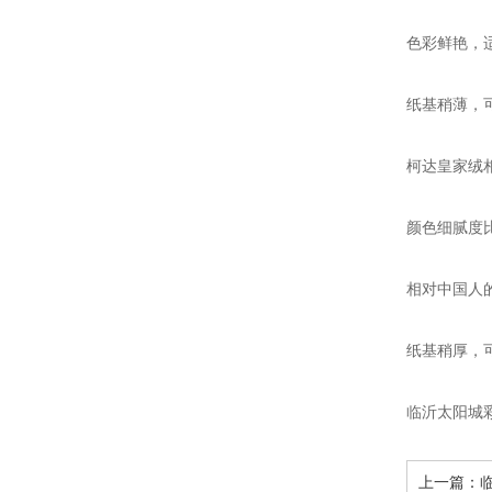
色彩鲜艳，
纸基稍薄，可
柯达皇家绒
颜色细腻度
相对中国人
纸基稍厚，可
临沂太阳城
上一篇：