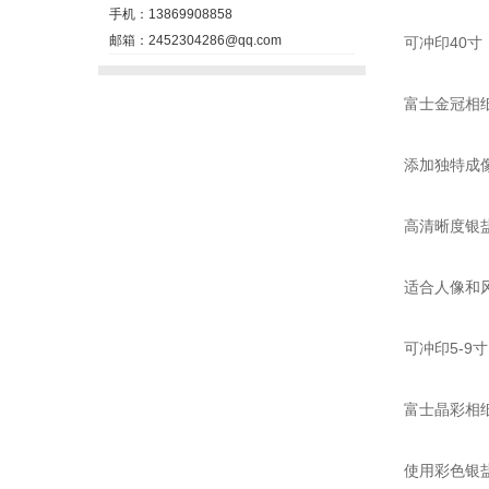
手机：13869908858
邮箱：2452304286@qq.com
可冲印40寸
富士金冠相
添加独特成
高清晰度银
适合人像和
可冲印5-9寸
富士晶彩相
使用彩色银